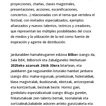
proyecciones, charlas, clases magistrales,
presentaciones, acciones, escenificaciones,
conciertos…) relacionadas con el tema que vertebra el
festival, con invitados especializados, ejemplos
afianzados y nuevos talentos, teóricos y creadores,
que representan las múltiples posibilidades del cruce
de medios y la utilización de la red como fuente de
inspiración y agente de distribución.
Jardunaldien hamahirugarren edizioa
Bilbo
n izango da,
Sala BBK, Bilborock eta Zabalguneko Merkatuan
2025eko azaroak 24tik 30era
bitartean, eta
jaialdiaren gai nagusiarekin lotutako hainbat jarduera
izango ditu: mahai-inguruak, proiekzioak, hizketaldiak,
klase magistralak, ikuskizunak, ekintzak, antzezpenak
eta kontzertuak, besteak beste. Horrez gain,
gonbidatu espezializatuak izango ditugu gurekin,
finkatutakoak zein talentu berriak, teorialariak eta
sortzaileak,baliabide askoren arteko gurutzaketa eta