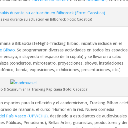
isakis durante su actuación en Bilborock (Foto: Caostica)
mana #BilbaoGazteNight-Tracking Bilbao, iniciativa incluida en el
e Bilbao
. Se programaron diversas actividades en todos los espacios
 de ensayo, incluyendo el espacio de la cúpula) y se llevaron a cabo
raleza (conciertos, microteatro, proyecciones, shows, instalaciones
ofónico, tienda, exposiciones, exhibiciones, presentaciones, etc.).
o & Scuorum en la Tracking Rap Gaua (Foto: Caostica)
 espacios para la reflexión y el academicismo, Tracking Bilbao cele
horario de mañana, el curso “Humor en la red. Nueva comedia
 del País Vasco (UPV/EHU)
, destinado a estudiantes de audiovisuales
nes Públicas, Periodismo), Bellas Artes, guionistas, productores y d