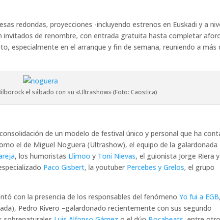
mesas redondas, proyecciones -incluyendo estrenos en Euskadi y a niv
on invitados de renombre, con entrada gratuita hasta completar aforo
leto, especialmente en el arranque y fin de semana, reuniendo a más
ilborock el sábado con su «Ultrashow» (Foto: Caostica)
 consolidación de un modelo de festival único y personal que ha con
mo el de Miguel Noguera (Ultrashow), el equipo de la galardonada
areja
, los humoristas
Llimoo
y
Toni Nievas
, el guionista Jorge Riera y
 especializado
Paco Gisbert
, la youtuber
Percebes y Grelos
, el grupo
ontó con la presencia de los responsables del fenómeno
Yo fui a EGB
ada), Pedro Rivero –galardonado recientemente con sus segundo
os sobrenaturales
Luis Alfonso Gámez
o el dúo
Bocabeats
, entre otro