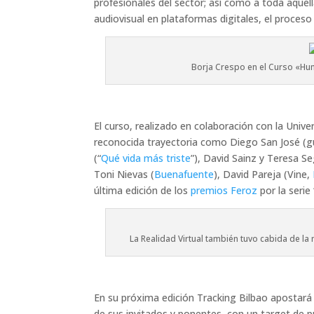
profesionales del sector; así como a toda aquel
audiovisual en plataformas digitales, el proceso 
Borja Crespo en el Curso «Hum
El curso, realizado en colaboración con la Unive
reconocida trayectoria como Diego San José (gui
(“
Qué vida más triste
”), David Sainz y Teresa Se
Toni Nievas (
Buenafuente
), David Pareja (Vine,
última edición de los
premios Feroz
por la serie
La Realidad Virtual también tuvo cabida de l
En su próxima edición Tracking Bilbao apostará 
de sus invitados y ponentes, con un target de p