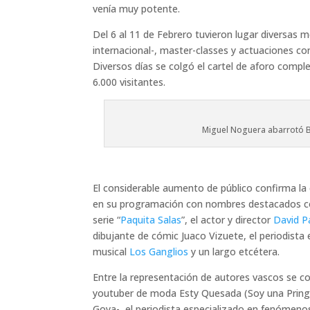
venía muy potente.
Del 6 al 11 de Febrero tuvieron lugar diversas 
internacional-, master-classes y actuaciones c
Diversos días se colgó el cartel de aforo comp
6.000 visitantes.
Miguel Noguera abarrotó B
El considerable aumento de público confirma la
en su programación con nombres destacados co
serie “
Paquita Salas
”, el actor y director
David P
dibujante de cómic Juaco Vizuete, el periodista
musical
Los Ganglios
y un largo etcétera.
Entre la representación de autores vascos se c
youtuber de moda Esty Quesada (Soy una Pring
Goya-, el periodista especializado en fenómen