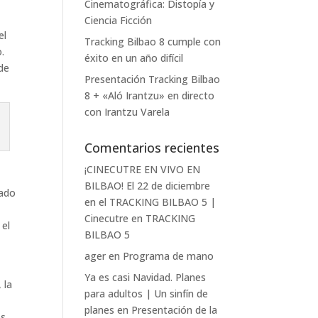
Cinematográfica: Distopía y
Ciencia Ficción
el
Tracking Bilbao 8 cumple con
.
éxito en un año difícil
 de
Presentación Tracking Bilbao
8 + «Aló Irantzu» en directo
con Irantzu Varela
Comentarios recientes
¡CINECUTRE EN VIVO EN
BILBAO! El 22 de diciembre
tado
en el TRACKING BILBAO 5 |
Cinecutre
en
TRACKING
 el
BILBAO 5
ager
en
Programa de mano
Ya es casi Navidad. Planes
, la
para adultos | Un sinfín de
planes
en
Presentación de la
s.