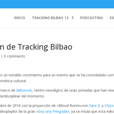
INICIO
TRACKING BILBAO 13
PODCASTING
ED
ón de Tracking Bilbao
|
0 comments
o un notable crecimiento para un evento que se ha consolidado co
emática cultural.
 marco de
Bilborock
, centro neurálgico de unas jornadas que han reu
nterdisciplinar del momento.
iembre de 2016 con la proyección de «Blood Room»con
Sara G.
y
Chico
ideoplaylist de la gran «
Soy una Pringada
«, ya se intuía que esta edic