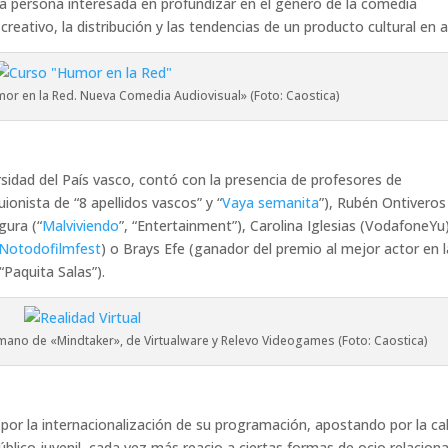
la persona interesada en profundizar en el género de la comedia
creativo, la distribución y las tendencias de un producto cultural en 
or en la Red. Nueva Comedia Audiovisual» (Foto: Caostica)
rsidad del País vasco, contó con la presencia de profesores de
onista de “8 apellidos vascos” y “
Vaya semanita
”), Rubén Ontiveros
gura (“
Malviviendo
”, “Entertainment”), Carolina Iglesias (VodafoneYu)
Notodofilmfest
) o Brays Efe (ganador del premio al mejor actor en l
 “Paquita Salas”).
a mano de «Mindtaker», de Virtualware y Relevo Videogames (Foto: Caostica)
por la internacionalización de su programación, apostando por la ca
úblico juvenil, cada vez más reacio a ciertas formas de ocio relacion