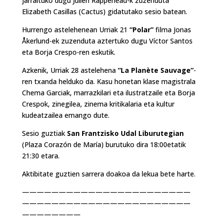
jarraituko dugu Julien Rappeneau-k zuzenduta
Elizabeth Casillas (Cactus) gidatutako sesio batean.
Hurrengo astelehenean Urriak 21
“Polar”
filma Jonas
Åkerlund-ek zuzenduta aztertuko dugu Víctor Santos
eta Borja Crespo-ren eskutik.
Azkenik, Urriak 28 astelehena
“
La Planète Sauvage
”
-
ren txanda helduko da. Kasu honetan klase magistrala
Chema Garciak, marrazkilari eta ilustratzaile eta Borja
Crespok, zinegilea, zinema kritikalaria eta kultur
kudeatzailea emango dute.
Sesio guztiak
San Frantzisko Udal Liburutegian
(Plaza Corazón de María) burutuko dira 18:00etatik
21:30 etara.
Aktibitate guztien sarrera doakoa da lekua bete harte.
———————————————————————
———————————————————————
————————