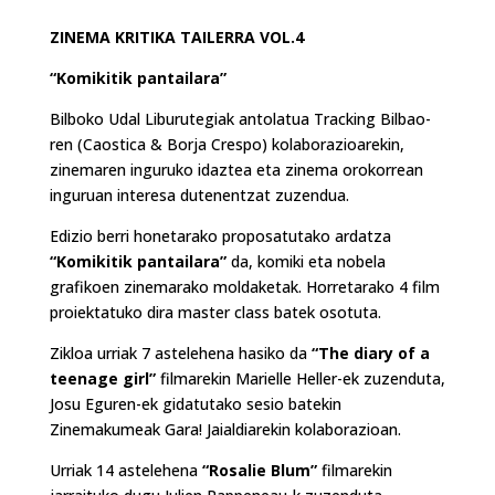
ZINEMA KRITIKA TAILERRA VOL.4
“Komikitik pantailara”
Bilboko Udal Liburutegiak antolatua Tracking Bilbao-
ren (Caostica & Borja Crespo) kolaborazioarekin,
zinemaren inguruko idaztea eta zinema orokorrean
inguruan interesa dutenentzat zuzendua.
Edizio berri honetarako proposatutako ardatza
“Komikitik pantailara”
da, komiki eta nobela
grafikoen zinemarako moldaketak. Horretarako 4 film
proiektatuko dira master class batek osotuta.
Zikloa urriak 7 astelehena hasiko da
“The diary of a
teenage girl”
filmarekin Marielle Heller-ek zuzenduta,
Josu Eguren-ek gidatutako sesio batekin
Zinemakumeak Gara! Jaialdiarekin kolaborazioan.
Urriak 14 astelehena
“Rosalie Blum”
filmarekin