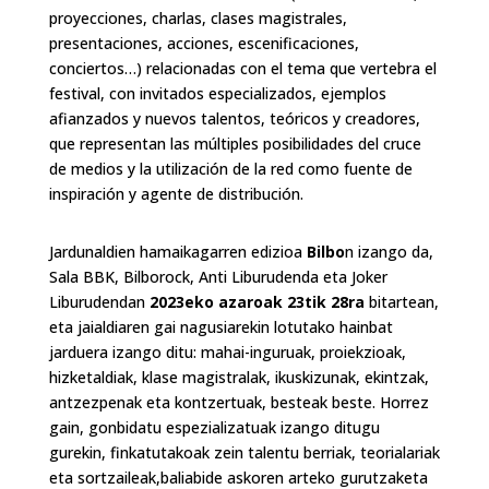
proyecciones, charlas, clases magistrales,
presentaciones, acciones, escenificaciones,
conciertos…) relacionadas con el tema que vertebra el
festival, con invitados especializados, ejemplos
afianzados y nuevos talentos, teóricos y creadores,
que representan las múltiples posibilidades del cruce
de medios y la utilización de la red como fuente de
inspiración y agente de distribución.
Jardunaldien hamaikagarren edizioa
Bilbo
n izango da,
Sala BBK, Bilborock, Anti Liburudenda eta Joker
Liburudendan
2023eko azaroak 23tik 28ra
bitartean,
eta jaialdiaren gai nagusiarekin lotutako hainbat
jarduera izango ditu: mahai-inguruak, proiekzioak,
hizketaldiak, klase magistralak, ikuskizunak, ekintzak,
antzezpenak eta kontzertuak, besteak beste. Horrez
gain, gonbidatu espezializatuak izango ditugu
gurekin, finkatutakoak zein talentu berriak, teorialariak
eta sortzaileak,baliabide askoren arteko gurutzaketa