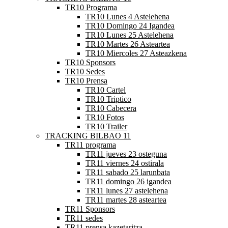
TR10 Programa
TR10 Lunes 4 Astelehena
TR10 Domingo 24 Igandea
TR10 Lunes 25 Astelehena
TR10 Martes 26 Asteartea
TR10 Miercoles 27 Asteazkena
TR10 Sponsors
TR10 Sedes
TR10 Prensa
TR10 Cartel
TR10 Triptico
TR10 Cabecera
TR10 Fotos
TR10 Trailer
TRACKING BILBAO 11
TR11 programa
TR11 jueves 23 osteguna
TR11 viernes 24 ostirala
TR11 sabado 25 larunbata
TR11 domingo 26 igandea
TR11 lunes 27 astelehena
TR11 martes 28 asteartea
TR11 Sponsors
TR11 sedes
TR11 prensa kazetaritza