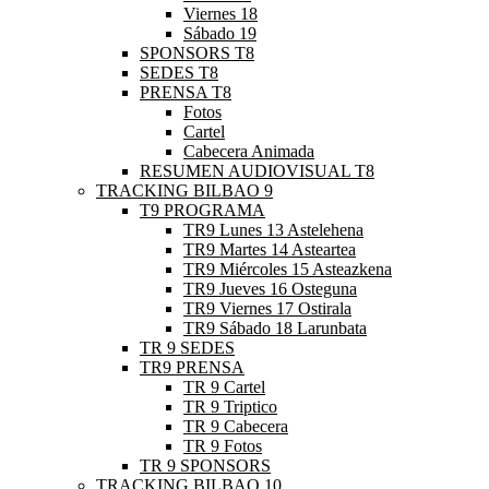
Viernes 18
Sábado 19
SPONSORS T8
SEDES T8
PRENSA T8
Fotos
Cartel
Cabecera Animada
RESUMEN AUDIOVISUAL T8
TRACKING BILBAO 9
T9 PROGRAMA
TR9 Lunes 13 Astelehena
TR9 Martes 14 Asteartea
TR9 Miércoles 15 Asteazkena
TR9 Jueves 16 Osteguna
TR9 Viernes 17 Ostirala
TR9 Sábado 18 Larunbata
TR 9 SEDES
TR9 PRENSA
TR 9 Cartel
TR 9 Triptico
TR 9 Cabecera
TR 9 Fotos
TR 9 SPONSORS
TRACKING BILBAO 10