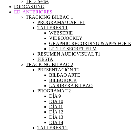
TR13 Sedes
PODCASTING
ED. ANTERIORES
TRACKING BILBAO 1
PROGRAMA/ CARTEL
TALLERES T1
WEBSERIE
VIDEOJOCKEY
GRAPHIC RECORDING & APPS FOR K
LITTLE SECRET FILM
RESUMEN AUDIOVISUAL T1
FIESTA
TRACKING BILBAO 2
PRESENTACIÓN T2
BILBAO ARTE
BILBOROCK
LA RIBERA BILBAO
PROGRAMA T2
DÍA 9
DÍA 10
DÍA 11
DÍA 12
DÍA 13
DÍA 14
TALLERES T2