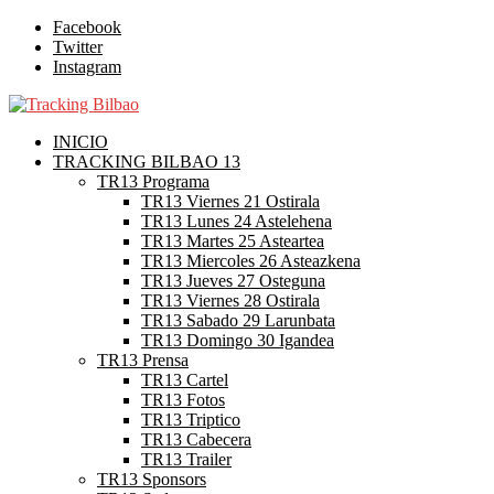
Facebook
Twitter
Instagram
INICIO
TRACKING BILBAO 13
TR13 Programa
TR13 Viernes 21 Ostirala
TR13 Lunes 24 Astelehena
TR13 Martes 25 Asteartea
TR13 Miercoles 26 Asteazkena
TR13 Jueves 27 Osteguna
TR13 Viernes 28 Ostirala
TR13 Sabado 29 Larunbata
TR13 Domingo 30 Igandea
TR13 Prensa
TR13 Cartel
TR13 Fotos
TR13 Triptico
TR13 Cabecera
TR13 Trailer
TR13 Sponsors