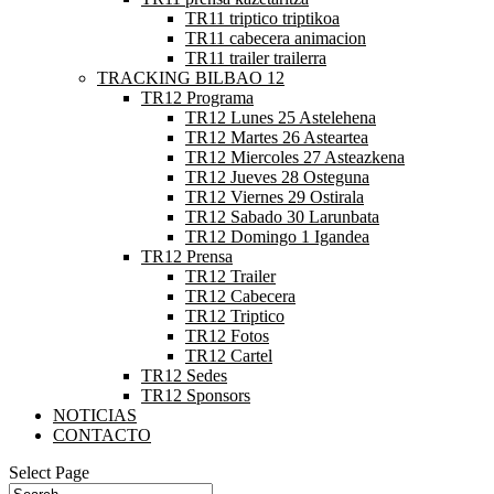
TR11 triptico triptikoa
TR11 cabecera animacion
TR11 trailer trailerra
TRACKING BILBAO 12
TR12 Programa
TR12 Lunes 25 Astelehena
TR12 Martes 26 Asteartea
TR12 Miercoles 27 Asteazkena
TR12 Jueves 28 Osteguna
TR12 Viernes 29 Ostirala
TR12 Sabado 30 Larunbata
TR12 Domingo 1 Igandea
TR12 Prensa
TR12 Trailer
TR12 Cabecera
TR12 Triptico
TR12 Fotos
TR12 Cartel
TR12 Sedes
TR12 Sponsors
NOTICIAS
CONTACTO
Select Page