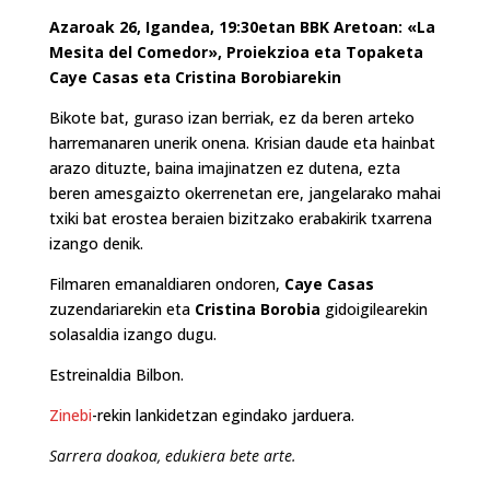
Azaroak 26, Igandea, 19:30etan BBK Aretoan: «La
Mesita del Comedor», Proiekzioa eta Topaketa
Caye Casas eta Cristina Borobiarekin
Bikote bat, guraso izan berriak, ez da beren arteko
harremanaren unerik onena. Krisian daude eta hainbat
arazo dituzte, baina imajinatzen ez dutena, ezta
beren amesgaizto okerrenetan ere, jangelarako mahai
txiki bat erostea beraien bizitzako erabakirik txarrena
izango denik.
Filmaren emanaldiaren ondoren,
Caye Casas
zuzendariarekin eta
Cristina Borobia
gidoigilearekin
solasaldia izango dugu.
Estreinaldia Bilbon.
Zinebi
-rekin lankidetzan egindako jarduera.
Sarrera doakoa, edukiera bete arte.