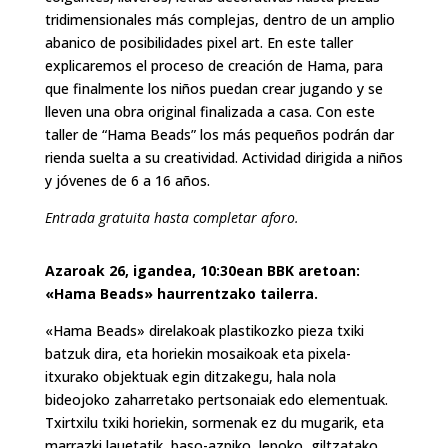
tridimensionales más complejas, dentro de un amplio
abanico de posibilidades pixel art. En este taller
explicaremos el proceso de creación de Hama, para
que finalmente los niños puedan crear jugando y se
lleven una obra original finalizada a casa. Con este
taller de “Hama Beads” los más pequeños podrán dar
rienda suelta a su creatividad. Actividad dirigida a niños
y jóvenes de 6 a 16 años.
Entrada gratuita hasta completar aforo.
Azaroak 26, igandea, 10:30ean BBK aretoan:
«Hama Beads» haurrentzako tailerra.
«Hama Beads» direlakoak plastikozko pieza txiki
batzuk dira, eta horiekin mosaikoak eta pixela-
itxurako objektuak egin ditzakegu, hala nola
bideojoko zaharretako pertsonaiak edo elementuak.
Txirtxilu txiki horiekin, sormenak ez du mugarik, eta
marrazki lauetatik, baso-azpiko, lepoko, giltzatako,