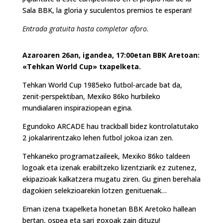
Sala BBK, la gloria y suculentos premios te esperan!
Entrada gratuita hasta completar aforo.
Azaroaren 26an, igandea, 17:00etan BBK Aretoan:
«Tehkan World Cup» txapelketa.
Tehkan World Cup 1985eko futbol-arcade bat da,
zenit-perspektiban, Mexiko 86ko hurbileko
mundialaren inspiraziopean egina.
Egundoko ARCADE hau trackball bidez kontrolatutako
2 jokalarirentzako lehen futbol jokoa izan zen.
Tehkaneko programatzaileek, Mexiko 86ko taldeen
logoak eta izenak erabiltzeko lizentziarik ez zutenez,
ekipazioak kalkatzera mugatu ziren. Gu ginen berehala
dagokien selekzioarekin lotzen genituenak…
Eman izena txapelketa honetan BBK Aretoko hallean
bertan, ospea eta sari goxoak zain dituzu!