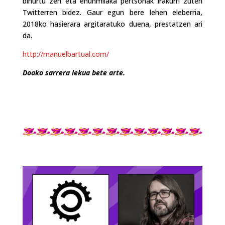
bihurtu zen eta ehunmilaka pertsonak irakurri zuten
Twitterren bidez. Gaur egun bere lehen eleberria,
2018ko hasierara argitaratuko duena, prestatzen ari
da.
http://manuelbartual.com/
Doako sarrera lekua bete arte.