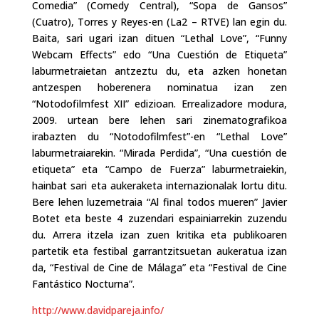
Comedia” (Comedy Central), “Sopa de Gansos”
(Cuatro), Torres y Reyes-en (La2 – RTVE) lan egin du.
Baita, sari ugari izan dituen “Lethal Love”, “Funny
Webcam Effects” edo “Una Cuestión de Etiqueta”
laburmetraietan antzeztu du, eta azken honetan
antzespen hoberenera nominatua izan zen
“Notodofilmfest XII” edizioan. Errealizadore modura,
2009. urtean bere lehen sari zinematografikoa
irabazten du “Notodofilmfest”-en “Lethal Love”
laburmetraiarekin. “Mirada Perdida”, “Una cuestión de
etiqueta” eta “Campo de Fuerza” laburmetraiekin,
hainbat sari eta aukeraketa internazionalak lortu ditu.
Bere lehen luzemetraia “Al final todos mueren” Javier
Botet eta beste 4 zuzendari espainiarrekin zuzendu
du. Arrera itzela izan zuen kritika eta publikoaren
partetik eta festibal garrantzitsuetan aukeratua izan
da, “Festival de Cine de Málaga” eta “Festival de Cine
Fantástico Nocturna”.
http://www.davidpareja.info/