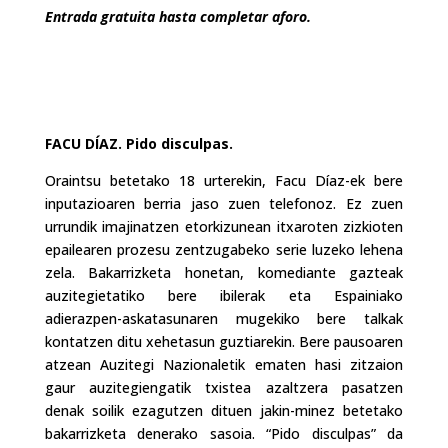
Entrada gratuita hasta completar aforo.
FACU DÍAZ. Pido disculpas.
Oraintsu betetako 18 urterekin, Facu Díaz-ek bere
inputazioaren berria jaso zuen telefonoz. Ez zuen
urrundik imajinatzen etorkizunean itxaroten zizkioten
epailearen prozesu zentzugabeko serie luzeko lehena
zela. Bakarrizketa honetan, komediante gazteak
auzitegietatiko bere ibilerak eta Espainiako
adierazpen-askatasunaren mugekiko bere talkak
kontatzen ditu xehetasun guztiarekin. Bere pausoaren
atzean Auzitegi Nazionaletik ematen hasi zitzaion
gaur auzitegiengatik txistea azaltzera pasatzen
denak soilik ezagutzen dituen jakin-minez betetako
bakarrizketa denerako sasoia. “Pido disculpas” da