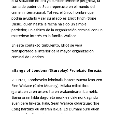
Si la situación no era ya suficientemente peligrosa, la
toma de poder de Sean repercute en el mundo del
crimen internacional. Tal vez el único hombre que
podría ayudarlo y ser su aliado es Elliot Finch (Sope
Dirsù), quien hasta la fecha ha sido un simple
perdedor, un esbirro de la organización criminal con un
misterioso interés en la familia Wallace.
En este contexto turbulento, Elliot se verá
transportado al interior de la mayor organización
criminal de Londres.
«Gangs of London» (Starzplay) Proiekzio Berezia.
20 urtez, Londreseko kriminalik boteretsuena izan zen
Finn Wallace (Colm Meaney). Milaka milioi libra
igarotzen ziren urtero haren erakundearen barnetik.
Baina orain hilda dago eta inork ez daki nork agindu
zuen bere hilketa. Hala, Sean Wallace oldartsuak (Joe
Cole) hartuko du aitaren lekua, Ed Dumani buru duen