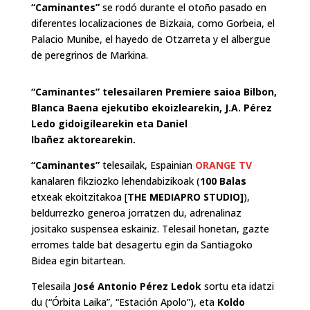
“Caminantes”
se rodó durante el otoño pasado en
diferentes localizaciones de Bizkaia, como Gorbeia, el
Palacio Munibe, el hayedo de Otzarreta y el albergue
de peregrinos de Markina.
“Caminantes” telesailaren Premiere saioa Bilbon,
Blanca Baena ejekutibo ekoizlearekin, J.A. Pérez
Ledo gidoigilearekin eta Daniel
Ibañez aktorearekin.
“Caminantes”
telesailak, Espainian
ORANGE TV
kanalaren fikziozko lehendabizikoak (
100 Balas
etxeak ekoitzitakoa [
THE MEDIAPRO STUDIO]
),
beldurrezko generoa jorratzen du, adrenalinaz
jositako suspensea eskainiz. Telesail honetan, gazte
erromes talde bat desagertu egin da Santiagoko
Bidea egin bitartean.
Telesaila
José Antonio Pérez Ledok
sortu eta idatzi
du (“Órbita Laika”, “Estación Apolo”), eta
Koldo