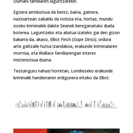
Dumani familiaren laguntzarekin.
Egoera arriskutsua da berez, baina, gainera,
nazioartean zabaldu da notizia eta, hortaz, mundu
osoko kriminalek dakite Seanek bereganatuko duela
boterea. Laguntzeko eta aliatua izateko gai den gizon
bakarra da, akaso, Elliot Finch (Sope Dirsù); ordura
arte galtzaile hutsa izandakoa, erakunde kriminalaren
morroia, eta Wallace familiarengan interes
misteriotsua duena.
Testuinguru nahasi horretan, Londreseko erakunde
kriminalik handienaren erdigunera iritsiko da Elliot.