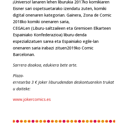
¡Universo! lanaren lehen liburukia 2017ko komikiaren
Eisner sari ospetsuetarako izendatu zuten, komiki
digital onenaren kategorian. Gainera, Zona de Comic
2018ko komiki onenaren saria,
CEGALen (Liburu-saltzaileen eta Gremioen Elkarteen
Espainiako Konfederazioa) liburu-denda
espezializatuen sarea eta Espainiako egile-lan
onenaren saria irabazi zituen2019ko Comic
Barcelonan.
Sarrera doakoa, edukiera bete arte.
Plaza-
erreserba
3
€
Joker
liburudendan
deskontuarekin
trukat
u
daiteke:
www.jokercomics.es